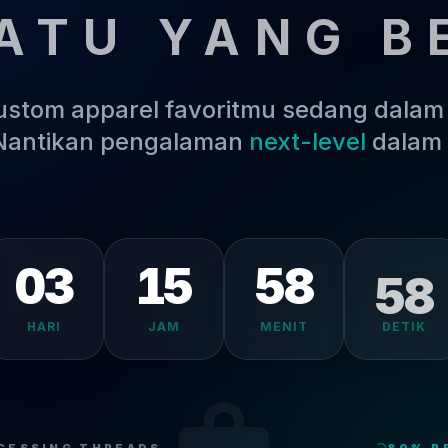
ATU YANG B
kustom apparel favoritmu sedang dala
 Nantikan pengalaman
next-level
dalam 
03
15
58
58
HARI
JAM
MENIT
DETIK