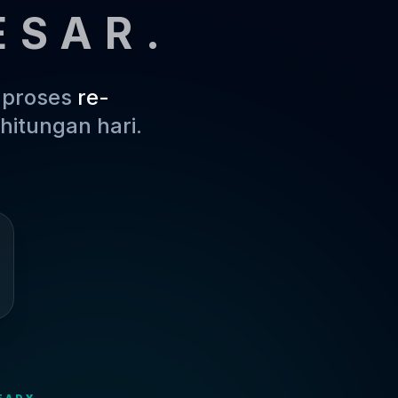
ESAR.
m proses
re-
hitungan hari.