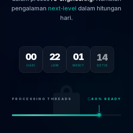
pengalaman
next-level
dalam hitungan
hari.
14
00
22
01
HARI
JAM
MENIT
DETIK
PROCESSING THREADS
80
% READY