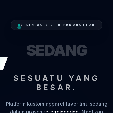
BIKIN.CO 2.0 IN PRODUCTION
SEDANG
T
SESUATU YANG
BESAR.
Platform kustom apparel favoritmu sedang
dalam proses
re-engineering
. Nantikan