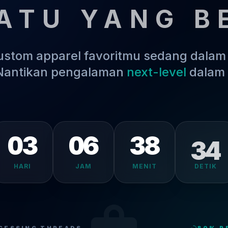
ATU YANG B
kustom apparel favoritmu sedang dala
 Nantikan pengalaman
next-level
dalam 
03
06
38
34
HARI
JAM
MENIT
DETIK