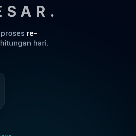
ESAR.
m proses
re-
hitungan hari.