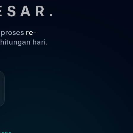
ESAR.
m proses
re-
hitungan hari.