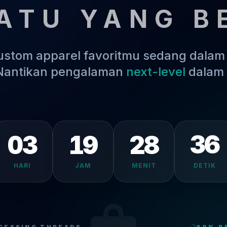
ATU YANG B
kustom apparel favoritmu sedang dala
 Nantikan pengalaman
next-level
dalam 
03
19
28
36
HARI
JAM
MENIT
DETIK