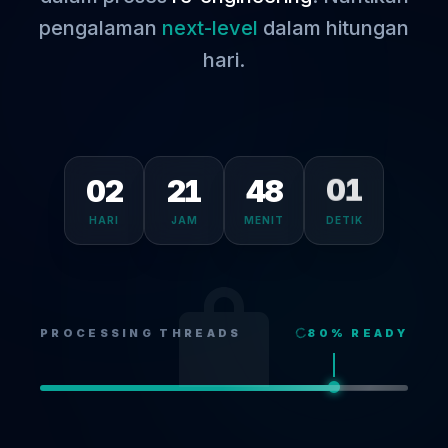
pengalaman
next-level
dalam hitungan
hari.
02
21
48
01
HARI
JAM
MENIT
DETIK
PROCESSING THREADS
80
% READY