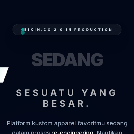
BIKIN.CO 2.0 IN PRODUCTION
SEDANG
T
SESUATU YANG
BESAR.
Platform kustom apparel favoritmu sedang
dalam proses
re-engineering
. Nantikan