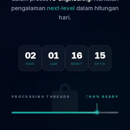
pengalaman
next-level
dalam hitungan
hari.
02
01
16
15
HARI
JAM
MENIT
DETIK
PROCESSING THREADS
80
% READY