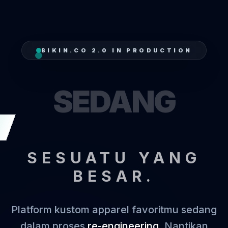
BIKIN.CO 2.0 IN PRODUCTION
SEDANG
T
SESUATU YANG
BESAR.
Platform kustom apparel favoritmu sedang
dalam proses
re-engineering
. Nantikan