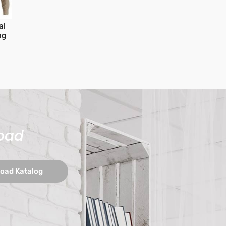
al
ng
oad
oad Katalog