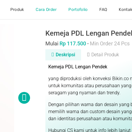
Produk
Cara Order
Portofolio
FAQ
Konta
Kemeja PDL Lengan Pende
Mulai
Rp 117.500
-
Min Order 24 Pcs
Deskripsi
Detail Produk
Kemeja PDL Lengan Pendek
yang diproduksi oleh konveksi Bikin.co 
untuk komunitas atau perusahaan yang
seragam yang nyaman dan trendy.
Dengan pilihan warna dan desain yang b
memilih warna dan custom desain yang 
dan identitas perusahaan atau komunit
Hubungi CS kami untuk info lebih lanjut