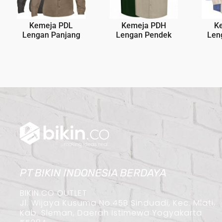
Kemeja PDL
Kemeja PDH
K
Lengan Panjang
Lengan Pendek
Len
PT BIKIN INDONESIA BERDAYA
BIKIN.CO OUTLET
Jl. Wijaya Kusuma No.45B Sinduadi, Kec. Mlati,
Kab. Sleman, Daerah Istimewa Yogyakarta