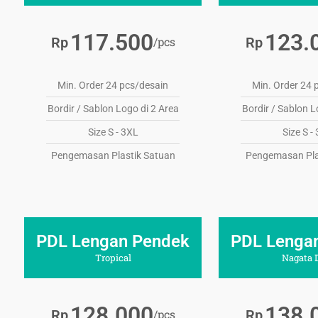
117.500
123.
/pcs
Rp
Rp
Min. Order 24 pcs/desain
Min. Order 24 
Bordir / Sablon Logo di 2 Area
Bordir / Sablon L
Size S - 3XL
Size S -
Pengemasan Plastik Satuan
Pengemasan Pla
PDL Lengan Pendek
PDL Lenga
Tropical
Nagata D
128.000
138.
/pcs
Rp
Rp