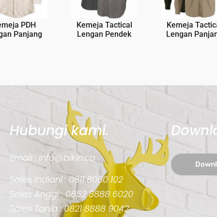
emeja PDH
Kemeja Tactical
Kemeja Tactic
gan Panjang
Lengan Pendek
Lengan Panja
Hubungi kami.
Downl
Email :
info@bikin.co
Downl
Sales Indiani :
0811 8060 102
Sales Anggi :
0852 8888 6020
Sales Tania :
0821 8888 9042