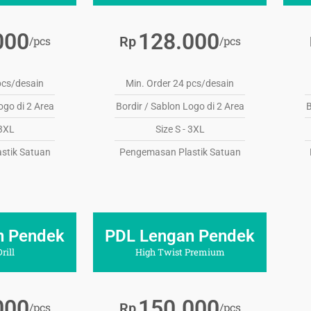
000
128.000
/pcs
/pcs
Rp
pcs/desain
Min. Order 24 pcs/desain
ogo di 2 Area
Bordir / Sablon Logo di 2 Area
B
 3XL
Size S - 3XL
stik Satuan
Pengemasan Plastik Satuan
n Pendek
PDL Lengan Pendek
rill
High Twist Premium
000
150.000
/pcs
/pcs
Rp